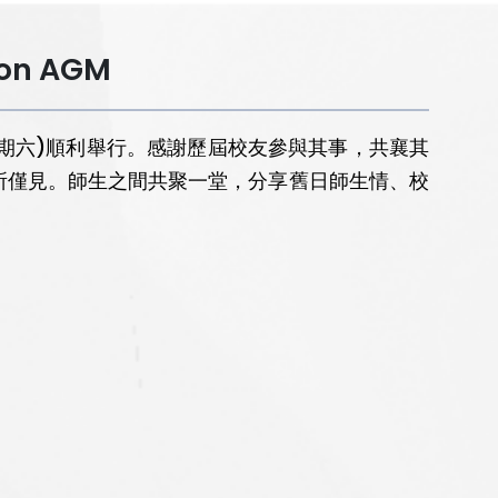
ion AGM
期六)順利舉行。感謝歷屆校友參與其事，共襄其
所僅見。師生之間共聚一堂，分享舊日師生情、校