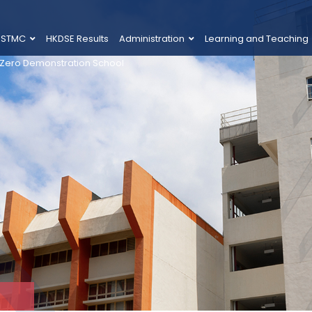
 STMC
HKDSE Results
Administration
Learning and Teaching
 Zero Demonstration School