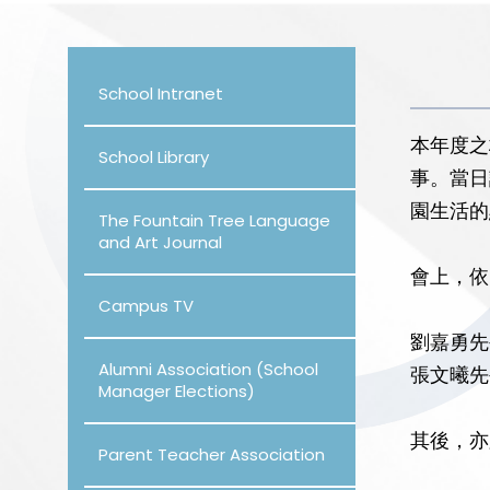
School Intranet
本年度之
School Library
事。當日
園生活的
The Fountain Tree Language
and Art Journal
會上，依
Campus TV
劉嘉勇先生
Alumni Association (School
張文曦先生
Manager Elections)
其後，亦
Parent Teacher Association