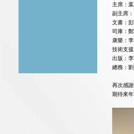
主席：葉寶
副主席：
文書：彭
司庫：鄭
康樂：李啓
技術支援
出版：李嘉
總務：劉昕
再次感謝
期待來年