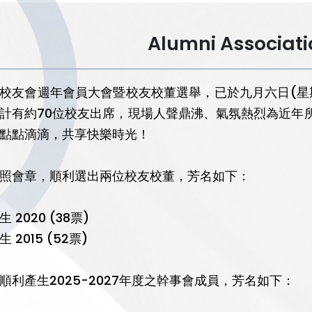
Alumni Associat
校友會週年會員大會暨校友校董選舉，已於九月六日(星
計有約70位校友出席，現場人聲鼎沸、氣氛熱烈為近年
點點滴滴，共享快樂時光！
照會章，順利選出兩位校友校董，芳名如下：
 2020 (38票)
 2015 (52票)
順利產生2025-2027年度之幹事會成員，芳名如下：