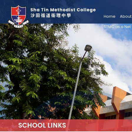
Home
About
STMC as a Net
SCHOOL LINKS